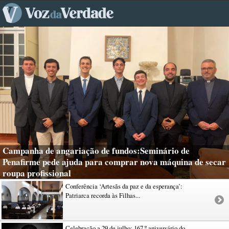
Campanha de angariação de fundos:Seminário de
Penafirme pede ajuda para comprar nova máquina de secar
roupa profissional
Conferência ‘Artesãs da paz e da esperança’:
Patriarca recorda às Filhas...
Celebração a 29 de julho: 167.º aniversário do