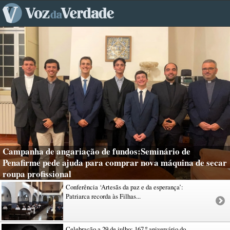
Campanha de angariação de fundos:Seminário de
Penafirme pede ajuda para comprar nova máquina de secar
roupa profissional
Conferência ‘Artesãs da paz e da esperança’:
Patriarca recorda às Filhas...
Celebração a 29 de julho: 167.º aniversário do