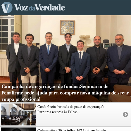
Campanha de angariação de fundos:Seminário de
Penafirme pede ajuda para comprar nova máquina de secar
roupa profissional
Conferência ‘Artesãs da paz e da esperança’:
Patriarca recorda às Filhas...
Celebração a 29 de julho: 167.º aniversário do