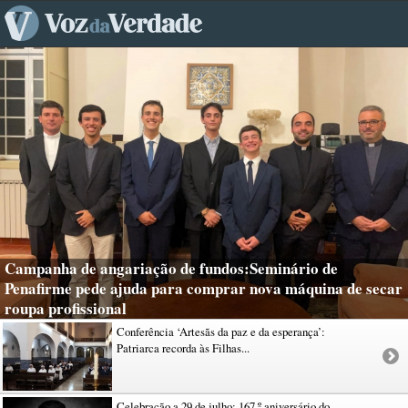
Campanha de angariação de fundos:Seminário de
Penafirme pede ajuda para comprar nova máquina de secar
roupa profissional
Conferência ‘Artesãs da paz e da esperança’:
Patriarca recorda às Filhas...
Celebração a 29 de julho: 167.º aniversário do