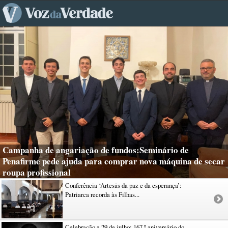
Campanha de angariação de fundos:Seminário de
Penafirme pede ajuda para comprar nova máquina de secar
roupa profissional
Conferência ‘Artesãs da paz e da esperança’:
Patriarca recorda às Filhas...
Celebração a 29 de julho: 167.º aniversário do