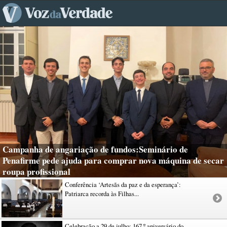
Campanha de angariação de fundos:Seminário de
Penafirme pede ajuda para comprar nova máquina de secar
roupa profissional
Conferência ‘Artesãs da paz e da esperança’:
Patriarca recorda às Filhas...
Celebração a 29 de julho: 167.º aniversário do