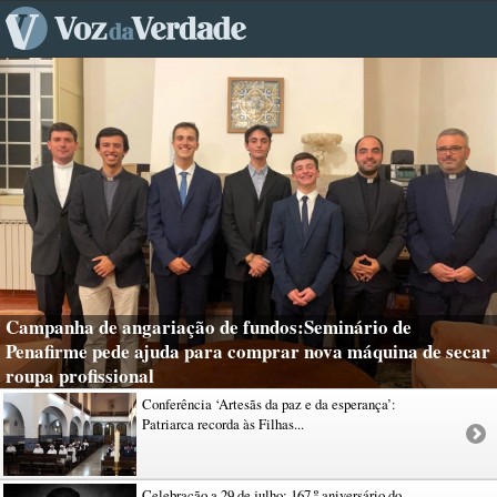
Campanha de angariação de fundos:Seminário de
Penafirme pede ajuda para comprar nova máquina de secar
roupa profissional
Conferência ‘Artesãs da paz e da esperança’:
Patriarca recorda às Filhas...
Celebração a 29 de julho: 167.º aniversário do