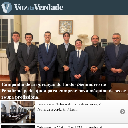
Campanha de angariação de fundos:Seminário de
Penafirme pede ajuda para comprar nova máquina de secar
roupa profissional
Conferência ‘Artesãs da paz e da esperança’:
Patriarca recorda às Filhas...
Celebração a 29 de julho: 167.º aniversário do