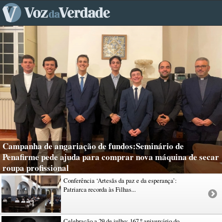
Campanha de angariação de fundos:Seminário de
Penafirme pede ajuda para comprar nova máquina de secar
roupa profissional
Conferência ‘Artesãs da paz e da esperança’:
Patriarca recorda às Filhas...
Celebração a 29 de julho: 167.º aniversário do