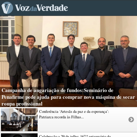
Campanha de angariação de fundos:Seminário de
Penafirme pede ajuda para comprar nova máquina de secar
roupa profissional
Conferência ‘Artesãs da paz e da esperança’:
Patriarca recorda às Filhas...
Celebração a 29 de julho: 167.º aniversário do