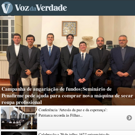
Campanha de angariação de fundos:Seminário de
Penafirme pede ajuda para comprar nova máquina de secar
roupa profissional
Conferência ‘Artesãs da paz e da esperança’:
Patriarca recorda às Filhas...
Celebração a 29 de julho: 167.º aniversário do