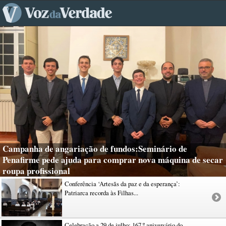
Campanha de angariação de fundos:Seminário de
Penafirme pede ajuda para comprar nova máquina de secar
roupa profissional
Conferência ‘Artesãs da paz e da esperança’:
Patriarca recorda às Filhas...
Celebração a 29 de julho: 167.º aniversário do