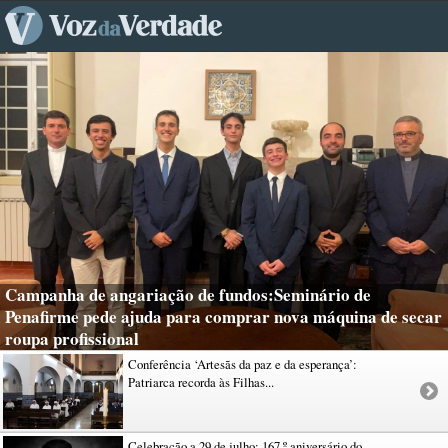
Campanha de angariação de fundos:Seminário de
Penafirme pede ajuda para comprar nova máquina de secar
roupa profissional
Conferência ‘Artesãs da paz e da esperança’:
Patriarca recorda às Filhas...
Celebração a 29 de julho: 167.º aniversário do