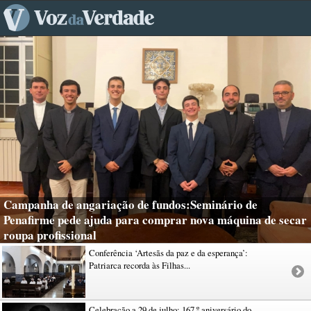
Campanha de angariação de fundos:Seminário de
Penafirme pede ajuda para comprar nova máquina de secar
roupa profissional
Conferência ‘Artesãs da paz e da esperança’:
Patriarca recorda às Filhas...
Celebração a 29 de julho: 167.º aniversário do