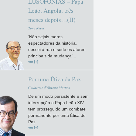
LUSOFONIAS – Papa
Leão, Angola, três
meses depois…(II)
Tony Neves
‘Não sejais meros
espectadores da história,
descei à rua e sede os atores
principais da mudança’...
ver [+]
Por uma Ética da Paz
Guilherme d'Oliveira Martins
De um modo persistente e sem
interrupção o Papa Leão XIV
tem prosseguido um combate
permanente por uma Ética de
Paz.
ver [+]