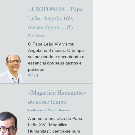
LUSOFONIAS – Papa
Leão, Angola, três
meses depois…(I)
Tony Neves
O Papa Leão XIV visitou
Angola há 3 meses. O tempo
vai passando e decantando o
essencial dos seus gestos e
palavras.
ver [+]
«Magnifica Humanitas»
do nosso tempo
Guilherme d'Oliveira Martins
A primeira encíclica do Papa
Leão XIV, “Magnifica
Humanitas”, centra-se num