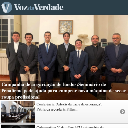
Campanha de angariação de fundos:Seminário de
Penafirme pede ajuda para comprar nova máquina de secar
roupa profissional
Conferência ‘Artesãs da paz e da esperança’:
Patriarca recorda às Filhas...
Celebração a 29 de julho: 167.º aniversário do