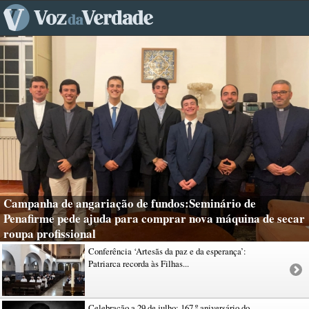
Campanha de angariação de fundos:Seminário de
Penafirme pede ajuda para comprar nova máquina de secar
roupa profissional
Conferência ‘Artesãs da paz e da esperança’:
Patriarca recorda às Filhas...
Celebração a 29 de julho: 167.º aniversário do