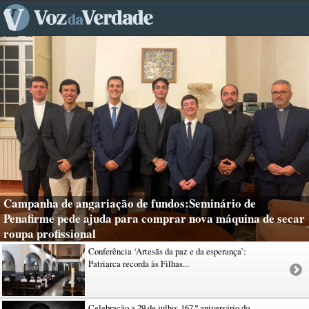
Campanha de angariação de fundos:Seminário de
Penafirme pede ajuda para comprar nova máquina de secar
roupa profissional
Conferência ‘Artesãs da paz e da esperança’:
Patriarca recorda às Filhas...
Celebração a 29 de julho: 167.º aniversário do