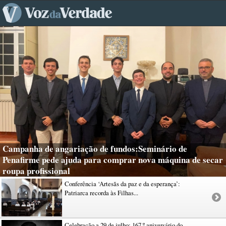
Campanha de angariação de fundos:Seminário de
Penafirme pede ajuda para comprar nova máquina de secar
roupa profissional
Conferência ‘Artesãs da paz e da esperança’:
Patriarca recorda às Filhas...
Celebração a 29 de julho: 167.º aniversário do