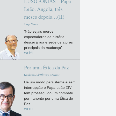
LUSOFONIAS – Papa
Leão, Angola, três
meses depois…(II)
Tony Neves
‘Não sejais meros
espectadores da história,
descei à rua e sede os atores
principais da mudança’...
ver [+]
Por uma Ética da Paz
Guilherme d'Oliveira Martins
De um modo persistente e sem
interrupção o Papa Leão XIV
tem prosseguido um combate
permanente por uma Ética de
Paz.
ver [+]