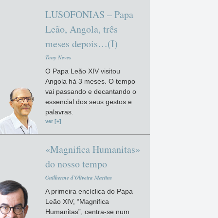
LUSOFONIAS – Papa
Leão, Angola, três
meses depois…(I)
Tony Neves
O Papa Leão XIV visitou
Angola há 3 meses. O tempo
vai passando e decantando o
essencial dos seus gestos e
palavras.
ver [+]
«Magnifica Humanitas»
do nosso tempo
Guilherme d'Oliveira Martins
A primeira encíclica do Papa
Leão XIV, “Magnifica
Humanitas”, centra-se num