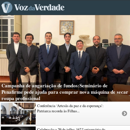
Campanha de angariação de fundos:Seminário de
Penafirme pede ajuda para comprar nova máquina de secar
roupa profissional
Conferência ‘Artesãs da paz e da esperança’:
Patriarca recorda às Filhas...
Celebração a 29 de julho: 167.º aniversário do