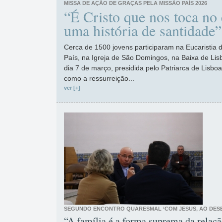
MISSA DE AÇÃO DE GRAÇAS PELA MISSÃO PAÍS 2026
“É Cristo que nos toca no 
uma história de santidade”
Cerca de 1500 jovens participaram na Eucaristia
País, na Igreja de São Domingos, na Baixa de Li
dia 7 de março, presidida pelo Patriarca de Lisboa
como a ressurreição...
ver [+]
SEGUNDO ENCONTRO QUARESMAL ‘COM JESUS, AO DES
“A família é a forma suprema da rela