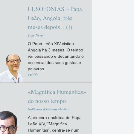
LUSOFONIAS – Papa
Leão, Angola, três
meses depois…(I)
Tony Neves
O Papa Leão XIV visitou
Angola há 3 meses. O tempo
vai passando e decantando o
essencial dos seus gestos e
palavras.
ver [+]
«Magnifica Humanitas»
do nosso tempo
Guilherme d'Oliveira Martins
A primeira encíclica do Papa
Leão XIV, “Magnifica
Humanitas”, centra-se num