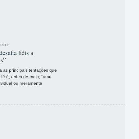
ERTO’
desafia fiéis a
us”
a as principais tentações que
a fé é, antes de mais, “uma
dividual ou meramente