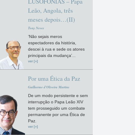
LUSOFONIAS – Papa
Leão, Angola, três
meses depois…(II)
Tony Neves
‘Não sejais meros
espectadores da história,
descei à rua e sede os atores
principais da mudança’...
ver [+]
Por uma Ética da Paz
Guilherme d'Oliveira Martins
De um modo persistente e sem
interrupção o Papa Leão XIV
tem prosseguido um combate
permanente por uma Ética de
Paz.
ver [+]