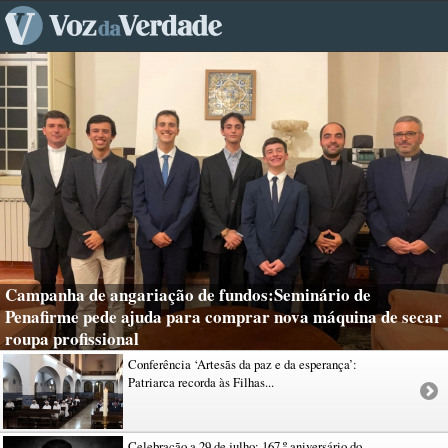
Campanha de angariação de fundos:Seminário de
Penafirme pede ajuda para comprar nova máquina de secar
roupa profissional
Conferência ‘Artesãs da paz e da esperança’:
Patriarca recorda às Filhas...
Celebração a 29 de julho: 167.º aniversário do