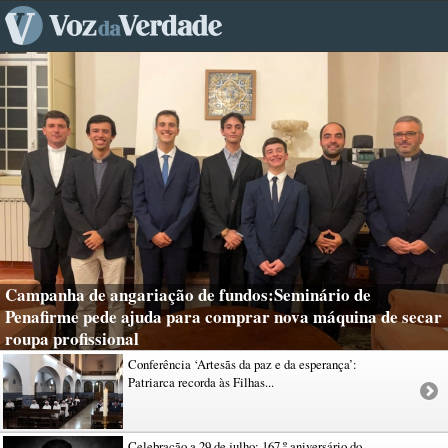
Campanha de angariação de fundos:Seminário de
Penafirme pede ajuda para comprar nova máquina de secar
roupa profissional
Conferência ‘Artesãs da paz e da esperança’:
Patriarca recorda às Filhas...
Celebração a 29 de julho: 167.º aniversário do